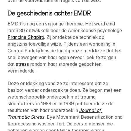
over de voorwaarden en regels van de GGZ.
De geschiedenis achter EMDR
EMDR is nog een vrij jonge therapie. Het werd eind 
jaren 80 ontwikkeld door de Amerikaanse psychologe 
Francine Shapiro
. Zij ontdekte de techniek op 
enigszins toevallige wijze. Tijdens een wandeling in 
Central Park tijdens de lunchpauze merkte ze dat het 
snel bewegen van haar ogen ervoor leek te zorgen 
dat 
stress
 rondom haar storende gedachten 
verminderde.
Deze ontdekking vond ze zo interessant dat ze 
besloot verder onderzoek te doen. Ze begon met een 
wetenschappelijk onderzoek met trauma 
slachtoffers  in 1988 en in 1989 publiceerde ze de 
resultaten van haar onderzoek in 
Journal of 
Traumatic Stress
. Eye Movement Desensitization and 
Reprocessing was een feit. De eerste mensen die 
geholpen werden door EMDR therapie waren 