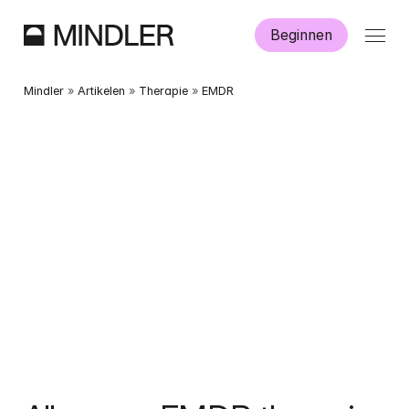
Beginnen
Hoe werkt Mindler?
Mindler
 » 
Artikelen
 » 
Therapie
 » 
EMDR
Informatie
Aanmelden
Dutch
English