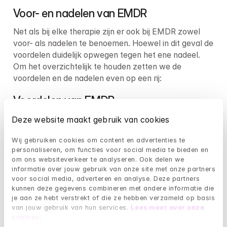
Voor- en nadelen van EMDR
Net als bij elke therapie zijn er ook bij EMDR zowel 
voor- als nadelen te benoemen. Hoewel in dit geval de 
voordelen duidelijk opwegen tegen het ene nadeel. 
Om het overzichtelijk te houden zetten we de 
voordelen en de nadelen even op een rij:
Voordelen van EMDR
Bewezen effectief:
Deze website maakt gebruik van cookies
Er is inmiddels al behoorlijk wat onderzoek gedaan 
Wij gebruiken cookies om content en advertenties te 
personaliseren, om functies voor social media te bieden en 
naar de effectiviteit van EMDR. En daaruit blijkt keer 
om ons websiteverkeer te analyseren. Ook delen we 
op keer dat EMDR werkt. Over de effectiviteit van 
informatie over jouw gebruik van onze site met onze partners 
EMDR hebben we het later in dit artikel nog even 
voor social media, adverteren en analyse. Deze partners 
uitgebreider.
kunnen deze gegevens combineren met andere informatie die 
je aan ze hebt verstrekt of die ze hebben verzameld op basis 
Snelle behandeling:
van jouw gebruik van hun services. 
Lees meer over onze 
cookies
.