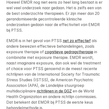
Hoewel EMDR nog niet eens zo heel lang bestaat is er 
wel veel onderzoek naar gedaan. Het is zelfs een van 
de best onderzochte therapieën. Er zijn meer dan 20 
gerandomiseerde gecontroleerde klinische 
onderzoeken gedaan naar de effectiviteit van EMDR 
bij PTSS.
EMDR is in het geval van PTSS 
net zo effectief
 als 
andere bewezen effectieve behandelingen, zoals 
exposure therapie of 
cognitieve gedragstherapie
 in 
combinatie met exposure therapie. EMDR wordt, 
naast imaginaire exposure, dan ook wel de treatment 
of choice voor PTSS genoemd in de meest recente 
richtlijnen van de International Society for Traumatic 
Stress Studies (ISTSS), de American Psychiatric 
Association (APA), de Landelijke stuurgroep 
multidisciplinaire 
richtlijnen in de GGZ
 en de World 
Health Organization en andere richtlijn commissies. 
Dat betekent dat EMDR bij PTSS de eerste keus 
behandelmethode is.