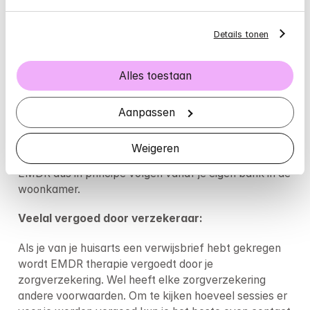
EMDR is zo’n effectieve behandelmethode dat 
sommige patiënten al binnen 1 sessie geholpen 
Details tonen
kunnen worden. De meeste mensen hebben aan een 
paar sessies voldoende.
Alles toestaan
Online te volgen:
Het is heel goed mogelijk om je EMDR therapie online 
Aanpassen
te volgen. Je kunt de oefeningen met de therapeut 
makkelijk via een beeldverbinding doen. Zolang jij 
Weigeren
aangesloten bent op het internet kun je via Mindler 
EMDR dus in principe volgen vanaf je eigen bank in de 
woonkamer.
Veelal vergoed door verzekeraar:
Als je van je huisarts een verwijsbrief hebt gekregen 
wordt EMDR therapie vergoedt door je 
zorgverzekering. Wel heeft elke zorgverzekering 
andere voorwaarden. Om te kijken hoeveel sessies er 