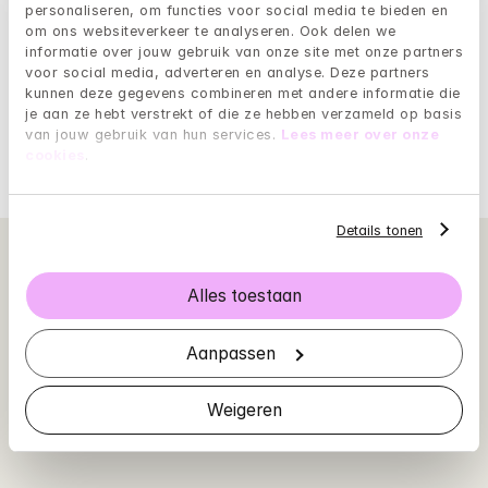
personaliseren, om functies voor social media te bieden en 
Mindler staat voor kwaliteit. Wij zijn daarom trots op 
om ons websiteverkeer te analyseren. Ook delen we 
het groeiend aantal positieve beoordelingen op 
informatie over jouw gebruik van onze site met onze partners 
Zorgkaart Nederland. Lees onze waarderingen en laat 
voor social media, adverteren en analyse. Deze partners 
je overtuigen door onze cliënten.
kunnen deze gegevens combineren met andere informatie die 
je aan ze hebt verstrekt of die ze hebben verzameld op basis 
van jouw gebruik van hun services. 
Lees meer over onze 
Mindler op Zorgkaart Nederland
cookies
.
Details tonen
Alles toestaan
Aanpassen
Weigeren