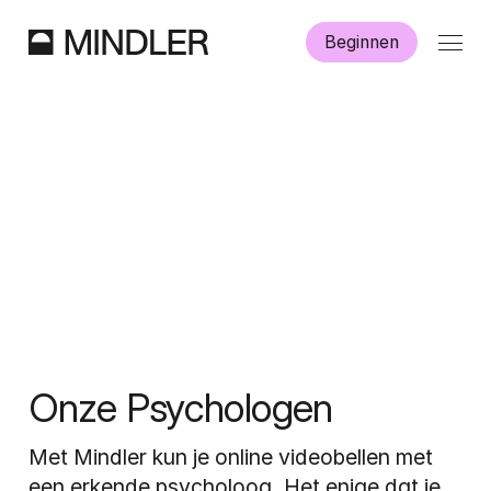
Beginnen
Hoe werkt Mindler?
Informatie
Aanmelden
Dutch
English
Onze Psychologen
Met Mindler kun je online videobellen met 
een erkende psycholoog. Het enige dat je 