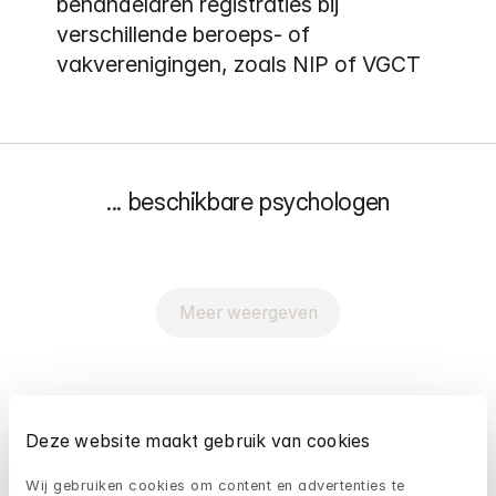
behandelaren registraties bij 
verschillende beroeps- of 
vakverenigingen, zoals NIP of VGCT
...
 beschikbare psychologen
Meer weergeven
Vind ons op Zorgkaart 
Deze website maakt gebruik van cookies
Nederland
Wij gebruiken cookies om content en advertenties te 