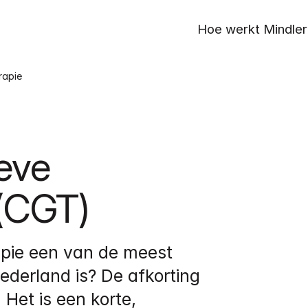
Hoe werkt Mindler
rapie
eve 
(CGT)
pie een van de meest 
erland is? De afkorting 
et is een korte, 