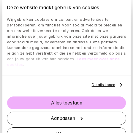
Voorbeelden van lichamelijke symptomen zijn:
Deze website maakt gebruik van cookies
Veranderende ademhaling (hyperventilatie)
Wij gebruiken cookies om content en advertenties te 
Duizeligheid (misselijkheid)
personaliseren, om functies voor social media te bieden en 
Verhoogde hartslag
om ons websiteverkeer te analyseren. Ook delen we 
Zweten
informatie over jouw gebruik van onze site met onze partners 
Rillingen
voor social media, adverteren en analyse. Deze partners 
kunnen deze gegevens combineren met andere informatie die 
Druk op de borst
je aan ze hebt verstrekt of die ze hebben verzameld op basis 
De mentale symptomen kenmerken een aanval van 
van jouw gebruik van hun services. 
Lees meer over onze 
cookies
.
sterke 
angst
. Je kunt bang zijn dat je gek wordt of 
zelfs dat je gaat sterven.
Waardoor wordt een paniekstoornis 
Details tonen
veroorzaakt?
Alles toestaan
Een paniekaanval komt voor zonder duidelijke 
redenen van gevaar. Paniekaanvallen kunnen een 
symptoom zijn van verschillende ziekten en 
Aanpassen
problemen, zoals hartaandoeningen of 
ontwenningsverschijnselen. Ook kunnen ze optreden 