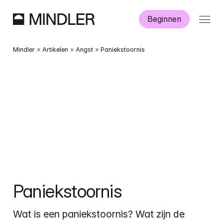
Beginnen
Hoe werkt Mindler?
Mindler
 » 
Artikelen
 » 
Angst
 » 
Paniekstoornis
Informatie
Aanmelden
Dutch
English
Paniekstoornis
Wat is een paniekstoornis? Wat zijn de 