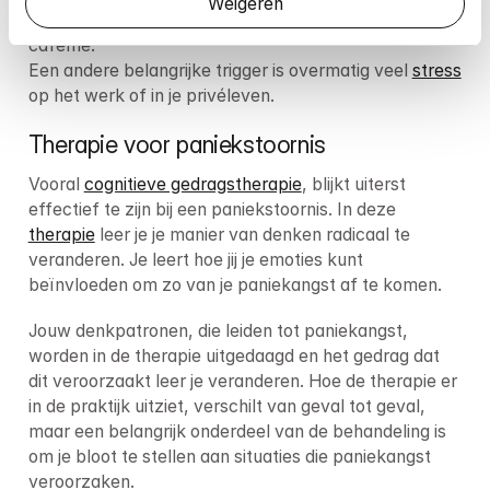
Weigeren
als gevolg van drugsgebruik en een teveel aan 
cafeïne.

Een andere belangrijke trigger is overmatig veel 
stress
op het werk of in je privéleven.
Therapie voor paniekstoornis
Vooral 
cognitieve gedragstherapie
, blijkt uiterst 
effectief te zijn bij een paniekstoornis. In deze 
therapie
 leer je je manier van denken radicaal te 
veranderen. Je leert hoe jij je emoties kunt 
beïnvloeden om zo van je paniekangst af te komen.
Jouw denkpatronen, die leiden tot paniekangst, 
worden in de therapie uitgedaagd en het gedrag dat 
dit veroorzaakt leer je veranderen. Hoe de therapie er 
in de praktijk uitziet, verschilt van geval tot geval, 
maar een belangrijk onderdeel van de behandeling is 
om je bloot te stellen aan situaties die paniekangst 
veroorzaken.