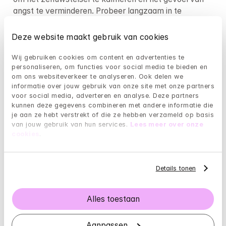
angst te verminderen. Probeer langzaam in te 
ademen door de neus, houd de adem een paar 
seconden vast en adem langzaam uit door de mond.
Deze website maakt gebruik van cookies
Bovendien kunnen 
mindfulness
 en meditatie helpen 
Wij gebruiken cookies om content en advertenties te 
om uw focus te verleggen en de controle over uw 
personaliseren, om functies voor social media te bieden en 
om ons websiteverkeer te analyseren. Ook delen we 
emoties terug te krijgen. Regelmatige 
informatie over jouw gebruik van onze site met onze partners 
lichaamsbeweging is ook effectief gebleken in het 
voor social media, adverteren en analyse. Deze partners 
verminderen van stress en angst. Het is belangrijk om 
kunnen deze gegevens combineren met andere informatie die 
te onthouden dat wat voor de een werkt, misschien 
je aan ze hebt verstrekt of die ze hebben verzameld op basis 
niet voor de ander werkt, dus het kan nodig zijn om 
van jouw gebruik van hun services. 
Lees meer over onze 
cookies
.
verschillende technieken uit te proberen.
Wanneer moet ik professionele hulp 
Details tonen
zoeken?
Als u regelmatig paniekaanvallen ervaart en deze een 
Alles toestaan
negatieve invloed hebben op uw dagelijks leven, kan 
het tijd zijn om professionele hulp te zoeken. Het is 
Aanpassen
belangrijk om te erkennen dat het zoeken naar hulp 