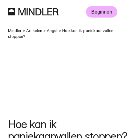
Beginnen
Hoe werkt Mindler?
Mindler
 » 
Artikelen
 » 
Angst
 » 
Hoe kan ik paniekaanvallen 
stoppen?
Informatie
Aanmelden
Dutch
English
Hoe kan ik 
paniekaanvallen stoppen?