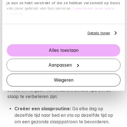
Eet meer omega-3 vetzuren: 
Voedingsmiddelen 
je aan ze hebt verstrekt of die ze hebben verzameld op basis 
van jouw gebruik van hun services. 
Lees meer over onze 
zoals vis, noten en zaden kunnen ontstekingen 
cookies
.
verminderen en de stemming verbeteren.
Hydrateer: 
Voldoende water drinken helpt je 
Details tonen
lichaam goed te functioneren en stress te 
verminderen.
Alles toestaan
Het belang van slaap voor stressreductie
Voldoende slaap is essentieel voor stressreductie. 
Aanpassen
Tijdens de slaap herstelt je lichaam zich en worden 
stresshormonen gereguleerd. Een gebrek aan slaap 
Weigeren
kan je stressniveau verhogen en je vermogen om met 
stress om te gaan verminderen. Enkele tips om de 
slaap te verbeteren zijn:
Creëer een slaaproutine: 
Ga elke dag op 
dezelfde tijd naar bed en sta op dezelfde tijd op 
om een gezonde slaappatroon te bevorderen.