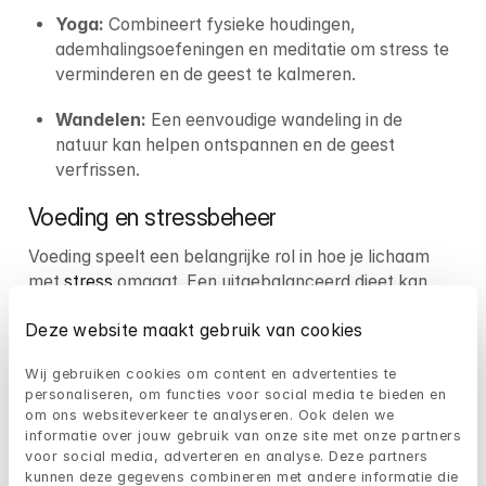
Yoga: 
Combineert fysieke houdingen, 
ademhalingsoefeningen en meditatie om stress te 
verminderen en de geest te kalmeren.
Wandelen: 
Een eenvoudige wandeling in de 
natuur kan helpen ontspannen en de geest 
verfrissen.
Voeding en stressbeheer
Voeding speelt een belangrijke rol in hoe je lichaam 
met 
stress
 omgaat. Een uitgebalanceerd dieet kan 
helpen om je energieniveau stabiel te houden en je 
Deze website maakt gebruik van cookies
stemming te verbeteren. Hier zijn enkele 
voedingsrichtlijnen om in gedachten te houden:
Wij gebruiken cookies om content en advertenties te 
personaliseren, om functies voor social media te bieden en 
Vermijd cafeïne en suiker: 
Deze kunnen het 
om ons websiteverkeer te analyseren. Ook delen we 
stressniveau verhogen en je energieniveau 
informatie over jouw gebruik van onze site met onze partners 
verstoren, dus beperk de inname zoveel mogelijk.
voor social media, adverteren en analyse. Deze partners 
kunnen deze gegevens combineren met andere informatie die 