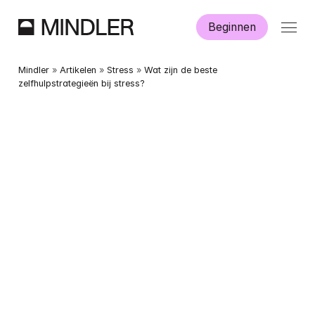
Beginnen
Hoe werkt Mindler?
Mindler
 » 
Artikelen
 » 
Stress
 » 
Wat zijn de beste 
zelfhulpstrategieën bij stress?
Informatie
Aanmelden
Dutch
English