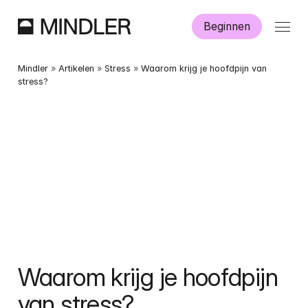
Beginnen
Hoe werkt Mindler?
Mindler
 » 
Artikelen
 » 
Stress
 » 
Waarom krijg je hoofdpijn van 
stress?
Informatie
Aanmelden
Dutch
English
Waarom krijg je hoofdpijn 
van stress?