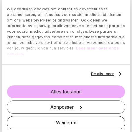
juiste behandelmethode.
Wij gebruiken cookies om content en advertenties te 
personaliseren, om functies voor social media te bieden en 
Welke rol speelt levensstijl in 
om ons websiteverkeer te analyseren. Ook delen we 
stressgerelateerde hoofdpijn?
informatie over jouw gebruik van onze site met onze partners 
voor social media, adverteren en analyse. Deze partners 
kunnen deze gegevens combineren met andere informatie die 
Je levensstijl heeft een grote invloed op hoe je 
je aan ze hebt verstrekt of die ze hebben verzameld op basis 
lichaam reageert op stress. Slaapgebrek kan 
van jouw gebruik van hun services. 
Lees meer over onze 
bijvoorbeeld je vermogen om met stress om te gaan 
cookies
.
aanzienlijk verminderen, waardoor de kans op 
hoofdpijn toeneemt. Een gebalanceerd dieet is ook 
belangrijk; voeding kan direct invloed hebben op je 
Details tonen
energieniveau en je emotionele welzijn. 
Voedingsmiddelen rijk aan vitamines en mineralen 
Alles toestaan
kunnen helpen om je lichaam beter te laten 
functioneren onder stress.
Aanpassen
Lichaamsbeweging is een andere belangrijke factor. 
Regelmatige fysieke activiteit helpt bij het 
Weigeren
verminderen van stresshormonen en het bevorderen 
van ontspanning. Zelfs eenvoudige oefeningen zoals 