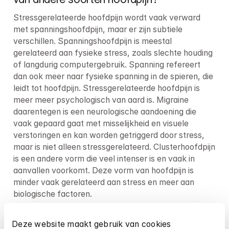
Stressgerelateerde hoofdpijn wordt vaak verward 
met spanningshoofdpijn, maar er zijn subtiele 
verschillen. Spanningshoofdpijn is meestal 
gerelateerd aan fysieke stress, zoals slechte houding 
of langdurig computergebruik. Spanning refereert 
dan ook meer naar fysieke spanning in de spieren, die 
leidt tot hoofdpijn. Stressgerelateerde hoofdpijn is 
meer meer psychologisch van aard is. Migraine 
daarentegen is een neurologische aandoening die 
vaak gepaard gaat met misselijkheid en visuele 
verstoringen en kan worden getriggerd door stress, 
maar is niet alleen stressgerelateerd. Clusterhoofdpijn 
is een andere vorm die veel intenser is en vaak in 
aanvallen voorkomt. Deze vorm van hoofdpijn is 
minder vaak gerelateerd aan stress en meer aan 
biologische factoren.
Het begrijpen van deze verschillen helpt bij het beter 
Deze website maakt gebruik van cookies
omgaan met je symptomen en het kiezen van de 