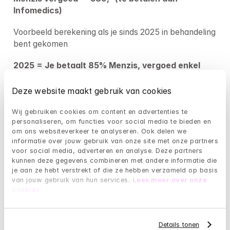
Infomedics)
Voorbeeld berekening als je sinds 2025 in behandeling 
bent gekomen 
2025 = Je betaalt 85% Menzis, vergoed enkel 
65%)
Deze website maakt gebruik van cookies
€440,- (totaalbedrag factuur Infomedics)  
Wij gebruiken cookies om content en advertenties te 
€272-, (eigen risico) 
personaliseren, om functies voor social media te bieden en 
om ons websiteverkeer te analyseren. Ook delen we 
informatie over jouw gebruik van onze site met onze partners 
€14,- (uitbetaald Menzis) 
voor social media, adverteren en analyse. Deze partners 
kunnen deze gegevens combineren met andere informatie die 
€88,- (eigen bijdrage)
je aan ze hebt verstrekt of die ze hebben verzameld op basis 
van jouw gebruik van hun services. 
Lees meer over onze 
cookies
.
In totaal betaal je je eigen risico, het deel wat 
Menzis vergoed en een eigen bijdrage = 374,- (te 
Details tonen