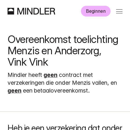
Beginnen
Hoe werkt Mindler?
Overeenkomst toelichting 
Informatie
Menzis en Anderzorg, 
Vink Vink
Aanmelden
Mindler heeft 
geen
 contract met 
verzekeringen die onder Menzis vallen, en 
geen
 een betaalovereenkomst.
Dutch
English
Heb je een verzekering dat onder 