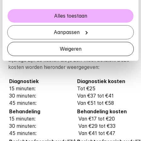
betalen aan Infomedics) 
Menzis Basis & Menzis Basis 
Alles toestaan
Voordelig
Aanpassen
(Ook VinkVink en Anderzorg)
Weigeren
61,12
% wordt vergoed. 
De kosten voor eigen 
bijdrage zijn de kosten die je zelf moet betalen. Deze 
kosten worden hieronder weergegeven: 
Diagnostiek
Diagnostiek kosten
15 minuten: 

Tot €25

30 minuten: 

Van €37 tot €41

45 minuten: 
Van €51 tot €58
15 minuten: 

 Van €17 tot €20

30 minuten: 

 Van €29 tot €33

45 minuten: 
 Van €41 tot €47