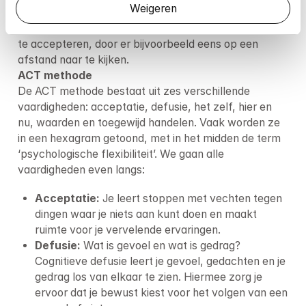
Weigeren
zelf in de hand hebt. Maar ze helpen je ook om 
bepaalde zaken waar je geen controle over te hebben 
te accepteren, door er bijvoorbeeld eens op een 
ACT methode
De ACT methode bestaat uit zes verschillende 
vaardigheden: acceptatie, defusie, het zelf, hier en 
nu, waarden en toegewijd handelen. Vaak worden ze 
in een hexagram getoond, met in het midden de term 
‘psychologische flexibiliteit’. We gaan alle 
vaardigheden even langs:
Acceptatie:
 Je leert stoppen met vechten tegen 
dingen waar je niets aan kunt doen en maakt 
ruimte voor je vervelende ervaringen. 
Defusie:
 Wat is gevoel en wat is gedrag? 
Cognitieve defusie leert je gevoel, gedachten en je 
gedrag los van elkaar te zien. Hiermee zorg je 
ervoor dat je bewust kiest voor het volgen van een 