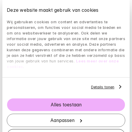
bejubeld is er af en toe ook kritiek op de therapie. Zo 
Deze website maakt gebruik van cookies
wordt er gezegd dat de inzichten binnen ACT niets 
nieuws zijn en dat deze al lang worden toegepast in 
Wij gebruiken cookies om content en advertenties te 
cognitieve gedragstherapie. Bovendien vinden 
personaliseren, om functies voor social media te bieden en 
sommigen de ACT onderzoekers iets té enthousiast, 
om ons websiteverkeer te analyseren. Ook delen we 
informatie over jouw gebruik van onze site met onze partners 
en vinden critici dat er soms teveel op de feiten 
voor social media, adverteren en analyse. Deze partners 
vooruit wordt gelopen. Nergens wordt echter gezegd 
kunnen deze gegevens combineren met andere informatie die 
dat de therapie niet zou werken.
je aan ze hebt verstrekt of die ze hebben verzameld op basis 
van jouw gebruik van hun services. 
Lees meer over onze 
Vaste werkwijze:
 De werkwijze van de ACT therapie 
cookies
.
ligt vast en wordt punt voor punt afgewerkt. Daarom 
is er vaak geen ruimte om de therapie helemaal toe te 
spitsen op een persoonlijke situatie. Dit zou in principe 
Details tonen
ook niet nodig moeten zijn, maar het kan zijn dat je dit 
als volger van de therapie als vervelend ervaart.
Alles toestaan
ACT oefeningen
Aanpassen
ACT therapie werkt met oefeningen. Deze oefeningen 
helpen je te concentreren op zaken in het leven die je 