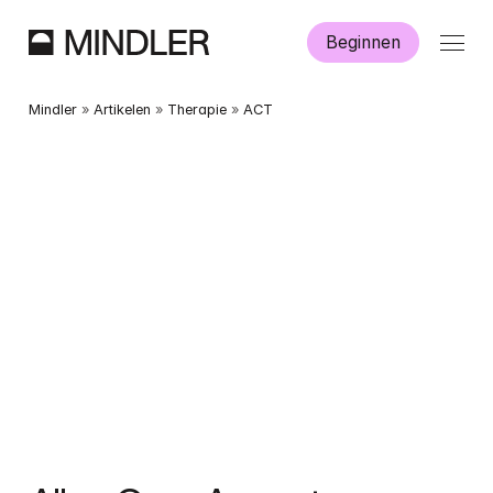
Beginnen
Hoe werkt Mindler?
Mindler
 » 
Artikelen
 » 
Therapie
 » 
ACT
Informatie
Aanmelden
Dutch
English