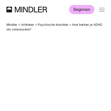
Beginnen
Hoe werkt Mindler?
Mindler
 » 
Artikelen
 » 
Psychische klachten
 » 
Hoe herken je ADHD 
als volwassene?
Informatie
Aanmelden
Dutch
English