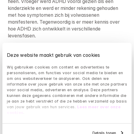
heen. Vroeger werd ADHD vooral gezien als een 
kinderziekte en werd er minder rekening gehouden 
met hoe symptomen zich bij volwassenen 
manifesteren. Tegenwoordig is er meer kennis over 
hoe ADHD zich ontwikkelt in verschillende 
levensfasen.
Welke impact heeft onbehandelde ADHD 
Deze website maakt gebruik van cookies
op het dagelijks leven?
Wij gebruiken cookies om content en advertenties te 
Onbehandelde ADHD kan een brede impact hebben 
personaliseren, om functies voor social media te bieden en 
op het leven. Op het werk kan het leiden tot 
om ons websiteverkeer te analyseren. Ook delen we 
onderpresteren, moeite met deadlines halen, en 
informatie over jouw gebruik van onze site met onze partners 
problemen met collega's door impulsieve reacties of 
voor social media, adverteren en analyse. Deze partners 
het vergeten van afspraken.
kunnen deze gegevens combineren met andere informatie die 
je aan ze hebt verstrekt of die ze hebben verzameld op basis 
van jouw gebruik van hun services. 
Lees meer over onze 
In relaties kan het zorgen voor misverstanden, omdat 
cookies
.
partners of vrienden bepaald gedrag kunnen 
interpreteren als desinteresse of luiheid, terwijl een 
persoon in werkelijkheid moeite heeft met aandacht 
Details tonen