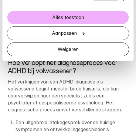
en planning.
Het zelfbeeld kan ook lijden onder onbehandelde 
Alles toestaan
ADHD. Veel volwassenen met ADHD worstelen met 
gevoelens van tekortschieten na jaren van kritiek en 
Aanpassen
het niet kunnen voldoen aan verwachtingen. Dit kan 
leiden tot een laag zelfvertrouwen en soms ook 
depressieve klachten.
Weigeren
Hoe verloopt het diagnoseproces voor 
ADHD bij volwassenen?
Het verkrijgen van een ADHD-diagnose als 
volwassene begint meestal bij de huisarts, die kan 
doorverwijzen naar een specialist zoals een 
psychiater of gespecialiseerde psycholoog. Het 
diagnostische proces omvat verschillende stappen:
Een uitgebreid intakegesprek over de huidige 
symptomen en ontwikkelingsgeschiedenis