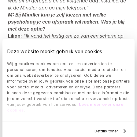
was dit al geregeld en de volgende dag installeerde 
ik de Mindler app op mijn telefoon.”
M: Bij Mindler kun je zelf kiezen met welke 
psycholoog je een afspraak wil maken. Was je blij 
met deze optie?
Lilian:
“Ik vond het lastig om zo van een scherm op 
basis van een kleine foto, de geschikte psycholoog te 
kiezen. Uiteindelijk koos ik voor Charlotte omdat het 
Deze website maakt gebruik van cookies
mij prettig leek om te praten met een vrouw.”
Lilian maakte de afspraak met de door haar 
Wij gebruiken cookies om content en advertenties te 
personaliseren, om functies voor social media te bieden en 
uitgezochte psycholoog via de Mindler app en kon 
om ons websiteverkeer te analyseren. Ook delen we 
informatie over jouw gebruik van onze site met onze partners 
“De sessies duren slechts een half uur. Dat is niet 
voor social media, adverteren en analyse. Deze partners 
heel lang maar voor mij was dat ook wel prima. Via 
kunnen deze gegevens combineren met andere informatie die 
je aan ze hebt verstrekt of die ze hebben verzameld op basis 
embloom werden opdrachten klaargezet om na de 
van jouw gebruik van hun services. 
Lees meer over onze 
sessie mee bezig te gaan. Dat vraagt natuurlijk wel 
cookies
.
om inzet en tijd, maar dat is het zó waard.”
_M: Had je hiervoor al eerder mentale hulp 
Details tonen
gezocht?_Lilian:
“Ik heb voorheen nooit eerder 