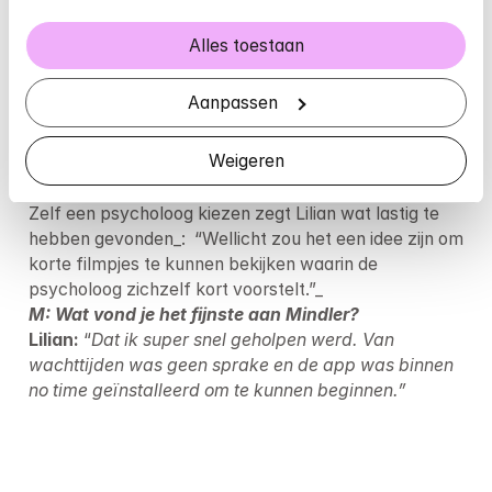
ervaring gehad met het zoeken naar hulp. Ik stond 
hier ook niet voor open.”
Alles toestaan
_Waren er ook zaken die je niet zo prettig vond 
aan Mindler?_Lilian:
“Nee eigenlijk niet. Ik zou me 
Aanpassen
kunnen voorstellen dat niet iedereen zich prettig voelt 
om via een computer of telefoon te communiceren. 
Weigeren
Voor mij maakte het online contact juist dat de 
drempel om er aan te beginnen veel lager was.
Zelf een psycholoog kiezen zegt Lilian wat lastig te 
hebben gevonden_:  “Wellicht zou het een idee zijn om 
korte filmpjes te kunnen bekijken waarin de 
M: Wat vond je het fijnste aan Mindler?
Lilian:
 “
Dat ik super snel geholpen werd. Van 
wachttijden was geen sprake en de app was binnen 
no time geïnstalleerd om te kunnen beginnen.”