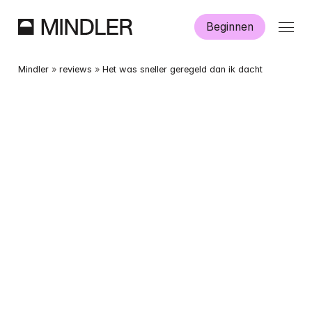
Beginnen
Hoe werkt Mindler?
Mindler
 » 
reviews
 » 
Het was sneller geregeld dan ik dacht
Informatie
Aanmelden
Dutch
English