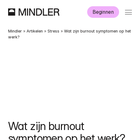
Beginnen
Hoe werkt Mindler?
Mindler
 » 
Artikelen
 » 
Stress
 » 
Wat zijn burnout symptomen op het 
werk?
Informatie
Aanmelden
Dutch
English
Wat zijn burnout 
symptomen op het werk?