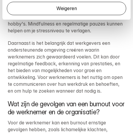
Probeer werk en ontspanning in balans te houden 
Weigeren
door grenzen te stellen aan werktijden en ervoor te 
zorgen dat je voldoende tijd hebt voor ontspanning en 
hobby's. Mindfulness en regelmatige pauzes kunnen 
helpen om je stressniveau te verlagen.
Daarnaast is het belangrijk dat werkgevers een 
ondersteunende omgeving creëren waarin 
werknemers zich gewaardeerd voelen. Dit kan door 
regelmatige feedback, erkenning van prestaties, en 
het bieden van mogelijkheden voor groei en 
ontwikkeling. Voor werknemers is het nuttig om open 
te communiceren over hun werkdruk en behoeften, 
en om hulp te zoeken wanneer dat nodig is.
Wat zijn de gevolgen van een burnout voor 
de werknemer en de organisatie?
Voor de werknemer kan een burnout ernstige 
gevolgen hebben, zoals lichamelijke klachten, 