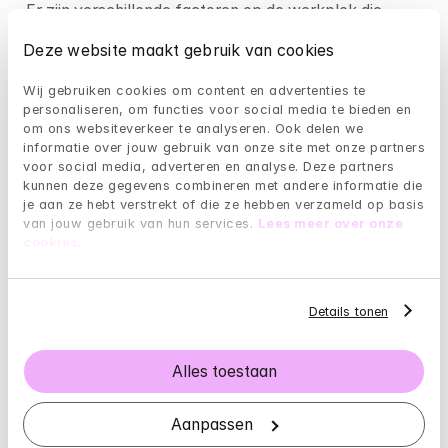
Er zijn verschillende factoren op de werkplek die 
kunnen bijdragen aan het ontwikkelen van een 
Deze website maakt gebruik van cookies
burnout. Een hoge werkdruk is vaak een belangrijke 
oorzaak. Als je constant het gevoel hebt dat je meer 
Wij gebruiken cookies om content en advertenties te 
moet doen dan je aankunt, kan dit leiden tot stress en 
personaliseren, om functies voor social media te bieden en 
uiteindelijk tot een burnout.
om ons websiteverkeer te analyseren. Ook delen we 
informatie over jouw gebruik van onze site met onze partners 
Daarnaast kunnen een gebrek aan controle over je 
voor social media, adverteren en analyse. Deze partners 
kunnen deze gegevens combineren met andere informatie die 
werk, slechte communicatie met collega's of 
je aan ze hebt verstrekt of die ze hebben verzameld op basis 
leidinggevenden, en een gebrek aan erkenning je 
van jouw gebruik van hun services. 
Lees meer over onze 
gevoel van voldoening en motivatie verminderen. Ook 
cookies
.
slechte werkomstandigheden, zoals een 
oncomfortabele werkplek of weinig ondersteuning, 
dragen bij aan het risico op een burnout.
Details tonen
Hoe kan men een burnout op het werk 
Alles toestaan
voorkomen?
Het voorkomen van een burnout begint met het 
Aanpassen
bevorderen van een gezonde werk-privébalans. 