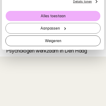
online
 helpen:
Details tonen
1. Als je een geldige BGGZ-verwijzing van je huisarts 
hebt

Alles toestaan
2. Als je snel geholpen wilt worden

3. Als je een smartphone hebt waarop je de 
Mindler-
Aanpassen
app kunt downloaden
Weigeren
Psychologen werkzaam in Den Haag