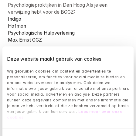
Psychologiepraktijken in Den Haag Als je een 
Indigo
Hofman
Psychologische Hulpverlening
Max Ernst GGZ
Deze website maakt gebruik van cookies
Psychologiepraktijken in Den Haag als je een 
Wij gebruiken cookies om content en advertenties te 
PsyQ Den Haag
personaliseren, om functies voor social media te bieden en 
Praktijk
om ons websiteverkeer te analyseren. Ook delen we 
Willemspark POC
informatie over jouw gebruik van onze site met onze partners 
voor social media, adverteren en analyse. Deze partners 
kunnen deze gegevens combineren met andere informatie die 
Non-profitorganisatie die geestelijke hulp biedt in 
je aan ze hebt verstrekt of die ze hebben verzameld op basis 
Den Haag:
van jouw gebruik van hun services. 
Lees meer over onze 
Gemeente Den Haag
cookies
.
De psychologen van Mindler kunnen je 