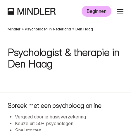
Beginnen
Hoe werkt Mindler?
Mindler
 » 
Psychologen in Nederland
 » 
Den Haag
Informatie
Psychologist & therapie in 
Den Haag
Aanmelden
Dutch
English
Spreek met een psycholoog online
Vergoed door je basisverzekering
Keuze uit 50+ psychologen
Snel starten