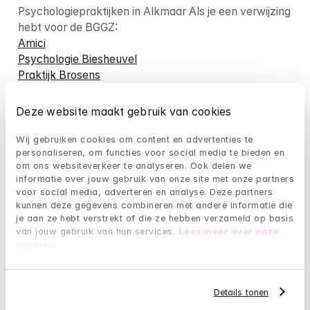
Psychologiepraktijken in Alkmaar Als je een verwijzing 
Amici
Psychologie Biesheuvel
Praktijk Brosens
Deze website maakt gebruik van cookies
Psychologiepraktijken in Alkmaar als je een verwijzing 
Wij gebruiken cookies om content en advertenties te 
personaliseren, om functies voor social media te bieden en 
GGZ Noord Holland
om ons websiteverkeer te analyseren. Ook delen we 
informatie over jouw gebruik van onze site met onze partners 
Non-profitorganisatie die geestelijke hulp biedt in 
voor social media, adverteren en analyse. Deze partners 
Alkmaar:
kunnen deze gegevens combineren met andere informatie die 
Gemeente Alkmaar
je aan ze hebt verstrekt of die ze hebben verzameld op basis 
van jouw gebruik van hun services. 
Lees meer over onze 
De psychologen van Mindler kunnen je 
cookies
.
online
 helpen:
1. Als je een geldige BGGZ-verwijzing van je huisarts 
Details tonen
hebt
