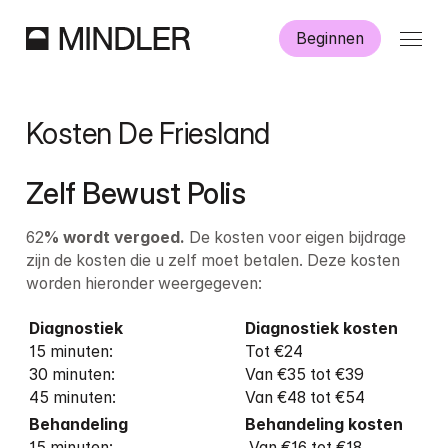
Beginnen
Hoe werkt Mindler?
Kosten De Friesland
Informatie
Zelf Bewust Polis
Aanmelden
62
% wordt vergoed.
 De kosten voor eigen bijdrage 
zijn de kosten die u zelf moet betalen. Deze kosten 
worden hieronder weergegeven:
Diagnostiek
Diagnostiek
kosten
Dutch
English
15 minuten: 

Tot €24

30 minuten: 

Van €35 tot €39

45 minuten: 
Van €48 tot €54
15 minuten:

 Van €16 tot €18
