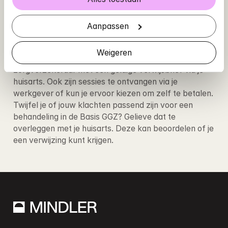
Download de app en boek je eerste 
Aanpassen
afspraak
Weigeren
Sessies bij Mindler zijn vergoed via jouw 
zorgverzekeraar met een geldige verwijsbrief via je 
huisarts. Ook zijn sessies te ontvangen via je 
werkgever of kun je ervoor kiezen om zelf te betalen
. 
Twijfel je of jouw klachten passend zijn voor een 
behandeling in de Basis GGZ? Gelieve dat te 
overleggen met je huisarts. Deze kan beoordelen of je 
een verwijzing kunt krijgen.