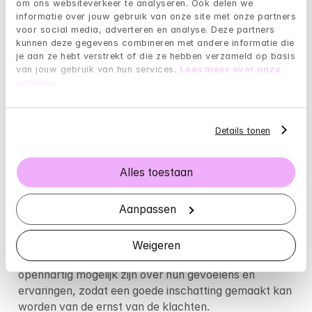
om ons websiteverkeer te analyseren. Ook delen we 
informatie over jouw gebruik van onze site met onze partners 
Omgevingsfactoren, zoals stressvolle 
voor social media, adverteren en analyse. Deze partners 
levensgebeurtenissen of verlies van een baan, 
kunnen deze gegevens combineren met andere informatie die 
kunnen ook bijdragen aan de ontwikkeling van een 
je aan ze hebt verstrekt of die ze hebben verzameld op basis 
van jouw gebruik van hun services. 
Lees meer over onze 
depressie. Bovendien kunnen persoonlijke factoren, 
cookies
.
zoals een laag zelfbeeld of een gebrek aan sociale 
steun, mannen vatbaarder maken voor depressieve 
klachten.
Details tonen
Hoe kan depressie bij mannen worden 
gediagnosticeerd?
Alles toestaan
De diagnose van depressie bij mannen begint vaak 
Aanpassen
met een grondige evaluatie door een psycholoog. Dit 
kan bestaan uit vragenlijsten en gesprekken om de 
symptomen en hun impact op het dagelijks leven te 
Weigeren
beoordelen. Het is belangrijk dat mannen zo 
openhartig mogelijk zijn over hun gevoelens en 
ervaringen, zodat een goede inschatting gemaakt kan 
worden van de ernst van de klachten.