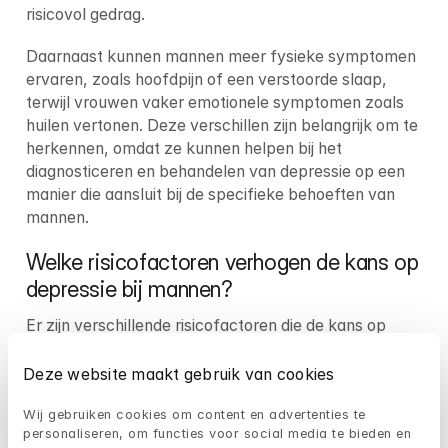
risicovol gedrag.
Daarnaast kunnen mannen meer fysieke symptomen 
ervaren, zoals hoofdpijn of een verstoorde slaap, 
terwijl vrouwen vaker emotionele symptomen zoals 
huilen vertonen. Deze verschillen zijn belangrijk om te 
herkennen, omdat ze kunnen helpen bij het 
diagnosticeren en behandelen van depressie op een 
manier die aansluit bij de specifieke behoeften van 
mannen.
Welke risicofactoren verhogen de kans op 
depressie bij mannen?
Er zijn verschillende risicofactoren die de kans op 
depressie bij mannen kunnen verhogen. Genetische 
aanleg speelt een grote rol. Als depressie in de familie 
Deze website maakt gebruik van cookies
voorkomt, is de kans groter dat een man ook 
Wij gebruiken cookies om content en advertenties te 
depressieve symptomen zal ontwikkelen. 
Erfelijkheid
personaliseren, om functies voor social media te bieden en 
kan een invloed hebben op de kans op depressie.