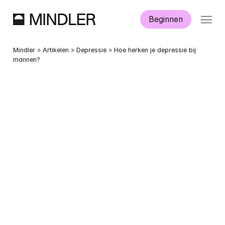
Beginnen
Hoe werkt Mindler?
Mindler
 » 
Artikelen
 » 
Depressie
 » 
Hoe herken je depressie bij 
mannen?
Informatie
Aanmelden
Dutch
English