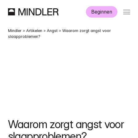
Beginnen
Hoe werkt Mindler?
Mindler
 » 
Artikelen
 » 
Angst
 » 
Waarom zorgt angst voor 
slaapproblemen?
Informatie
Aanmelden
Dutch
English
Waarom zorgt angst voor 
slaapproblemen?