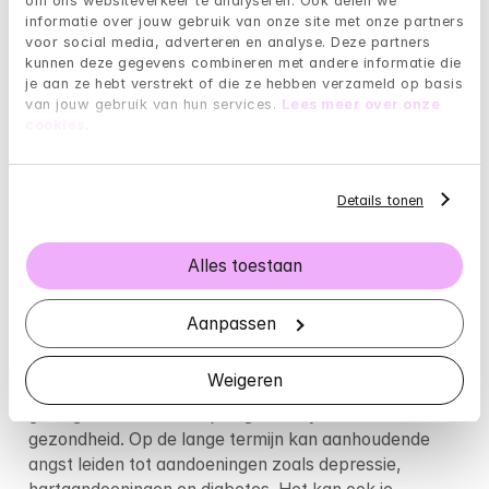
hersenen in een overactieve staat, vergelijkbaar met 
om ons websiteverkeer te analyseren. Ook delen we 
informatie over jouw gebruik van onze site met onze partners 
angst, waardoor het moeilijk is om 's nachts tot rust te 
voor social media, adverteren en analyse. Deze partners 
komen. Dit kan leiden tot slapeloosheid, waarbij je 
kunnen deze gegevens combineren met andere informatie die 
moeite hebt om in slaap te vallen of te blijven slapen.
je aan ze hebt verstrekt of die ze hebben verzameld op basis 
van jouw gebruik van hun services. 
Lees meer over onze 
Wanneer stress je slaapkwaliteit beïnvloedt, merk je 
cookies
.
vaak dat je 's ochtends vermoeid wakker wordt, zelfs 
als je de hele nacht in bed hebt gelegen. De slaap die 
je krijgt, is vaak oppervlakkig en niet verkwikkend, 
Details tonen
wat je lichaam en geest niet de kans geeft om volledig 
te herstellen en te ontspannen. Dit kan op de lange 
Alles toestaan
termijn leiden tot gezondheidsproblemen.
Wat zijn de langetermijneffecten van angst 
Aanpassen
en slaaptekort op de gezondheid?
Weigeren
Chronische angst en slaaptekort kunnen ernstige 
gevolgen hebben voor je algehele fysieke en mentale 
gezondheid. Op de lange termijn kan aanhoudende 
angst leiden tot aandoeningen zoals depressie, 