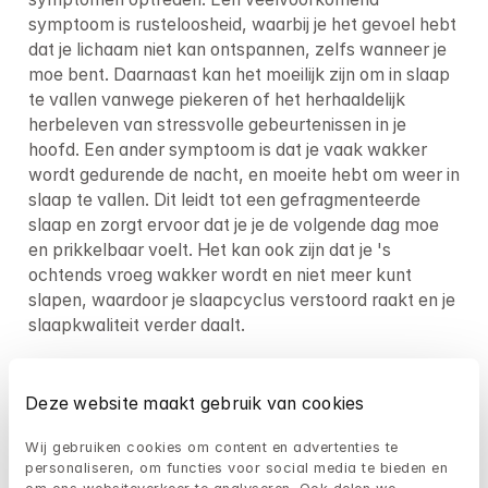
symptoom is rusteloosheid, waarbij je het gevoel hebt 
dat je lichaam niet kan ontspannen, zelfs wanneer je 
moe bent. Daarnaast kan het moeilijk zijn om in slaap 
te vallen vanwege piekeren of het herhaaldelijk 
herbeleven van stressvolle gebeurtenissen in je 
hoofd. Een ander symptoom is dat je vaak wakker 
wordt gedurende de nacht, en moeite hebt om weer in 
slaap te vallen. Dit leidt tot een gefragmenteerde 
slaap en zorgt ervoor dat je je de volgende dag moe 
en prikkelbaar voelt. Het kan ook zijn dat je 's 
ochtends vroeg wakker wordt en niet meer kunt 
slapen, waardoor je slaapcyclus verstoord raakt en je 
slaapkwaliteit verder daalt.
Hoe beïnvloedt stress de slaapkwaliteit?
Deze website maakt gebruik van cookies
Stress is een natuurlijke reactie van het lichaam op 
uitdagingen en kan, net als angst, je slaapkwaliteit 
Wij gebruiken cookies om content en advertenties te 
aanzienlijk beïnvloeden. Chronische stress houdt je 
personaliseren, om functies voor social media te bieden en 