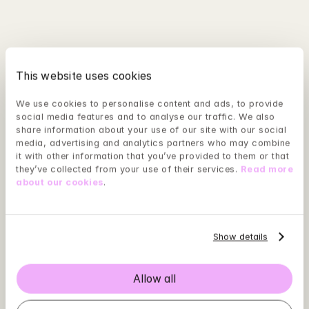
This website uses cookies
We use cookies to personalise content and ads, to provide 
social media features and to analyse our traffic. We also 
share information about your use of our site with our social 
media, advertising and analytics partners who may combine 
it with other information that you’ve provided to them or that 
they’ve collected from your use of their services. 
Read more 
about our cookies
.
Last ned appen og start behandling hos en 
av våre psykolog allerede i dag.
I tillegg til videosamtaler med psykolog vil 
Show details
behandlingen også inkludere tilgang på 
selvhjelpsprogrammer eller moduler tilpasset ditt 
Allow all
behov.