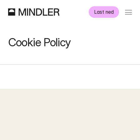
Last ned
Slik fungerer det
Cookie Policy
Selvhjelp
Spørsmål og svar
Jobbe som psykolog
Norwegian
English