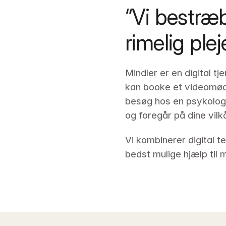
“Vi bestræb
rimelig ple
Mindler er en digital t
kan booke et videomøde
besøg hos en psykolog 
og foregår på dine vilkå
Vi kombinerer digital t
bedst mulige hjælp til