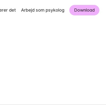
erer det
Arbejd som psykolog
Download