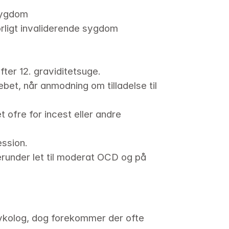
 sygdom
orligt invaliderende sygdom
ter 12. graviditetsuge. 
et, når anmodning om tilladelse til 
 ofre for incest eller andre 
ssion. 
herunder let til moderat OCD og på 
sykolog, dog forekommer der ofte 