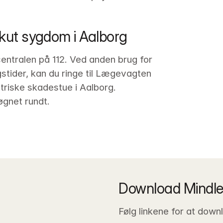
 akut sygdom i Aalborg
centralen på 112. Ved anden brug for 
stider, kan du ringe til Lægevagten 
riske skadestue i Aalborg. 
gnet rundt.
Download Mindl
Følg linkene for at dow